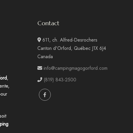
Contact
611, ch. Alfred-Desrochers
Canton d'Orford, Québec J1X 6J4
Canada
info@campingmagogorford.com
ord
,
(819) 843-2500
ente,
pour
soit
ping