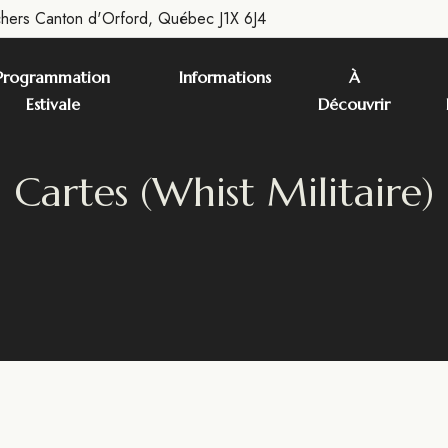
chers Canton d'Orford, Québec J1X 6J4
Programmation
Informations
À
Estivale
Découvrir
Cartes (whist Militaire)