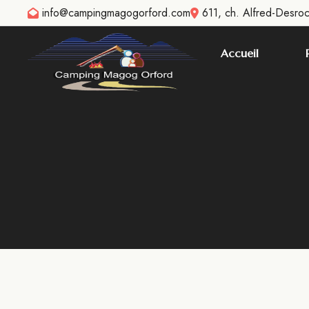
info@campingmagogorford.com
611, ch. Alfred-Desro
Accueil